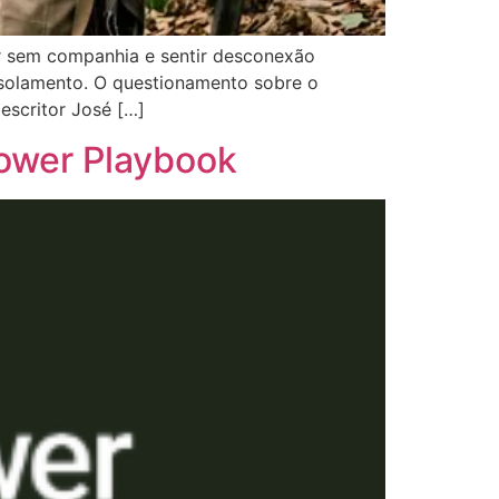
ar sem companhia e sentir desconexão
solamento. O questionamento sobre o
escritor José […]
ower Playbook