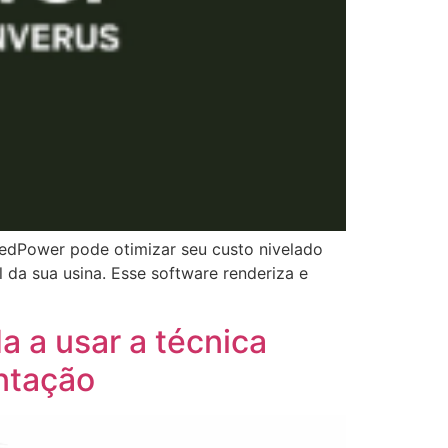
edPower pode otimizar seu custo nivelado
l da sua usina. Esse software renderiza e
a a usar a técnica
antação