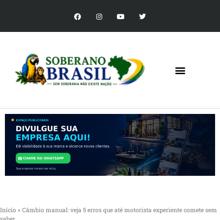
Início
»
Câmbio manual: veja 5 erros que até motorista experiente comete sem
saber