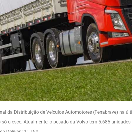
nal da Distribuição de Veículos Automotores (Fenabrave) na 
s só cresce. Atualmente, o pesado da Volvo tem 5.685 unidades
en Delivery 11.180.