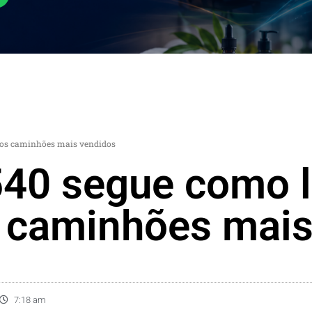
 dos caminhões mais vendidos
540 segue como l
s caminhões mais
7:18 am