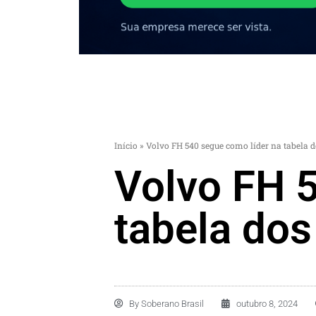
Início
»
Volvo FH 540 segue como líder na tabela
Volvo FH 
tabela do
By
Soberano Brasil
outubro 8, 2024