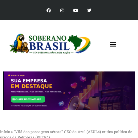
Início
»
“Vilã das passagens aéreas”: CEO da Azul (AZUL4) critica política de
preços da Petrobras (PETR4)