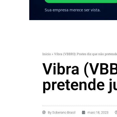
Início
»
Vibra (VBBR3): Prates diz que não pretend
Vibra (VBB
pretende j
By
Soberano Brasil
maio 18, 2023