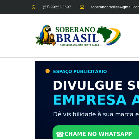
(27) 99223-3697
soberanobrasiles@gmail.co