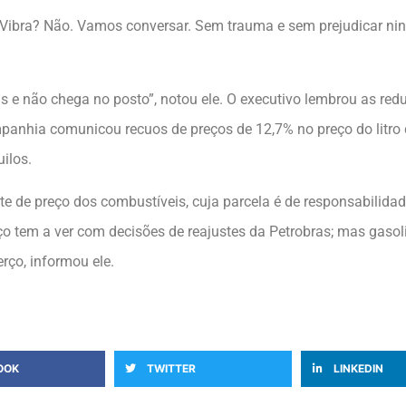
 Vibra? Não. Vamos conversar. Sem trauma e sem prejudicar nin
ias e não chega no posto”, notou ele. O executivo lembrou as re
nhia comunicou recuos de preços de 12,7% no preço do litro do
uilos.
 de preço dos combustíveis, cuja parcela é de responsabilidad
o tem a ver com decisões de reajustes da Petrobras; mas gasolin
erço, informou ele.
OOK
TWITTER
LINKEDIN