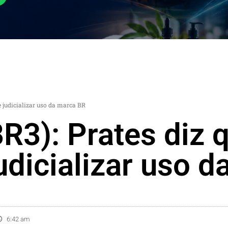
e judicializar uso da marca BR
R3): Prates diz 
udicializar uso 
6:42 am