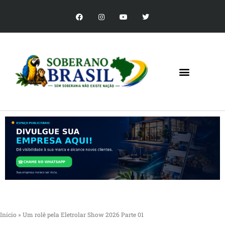
Início
»
Um rolê pela Eletrolar Show 2026 Parte 01