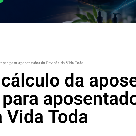
anças para aposentados da Revisão da Vida Toda
 cálculo da apos
para aposentad
a Vida Toda