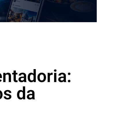
entadoria:
os da