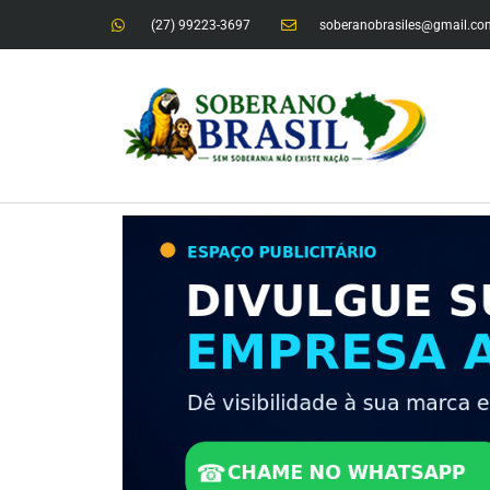
(27) 99223-3697
soberanobrasiles@gmail.co