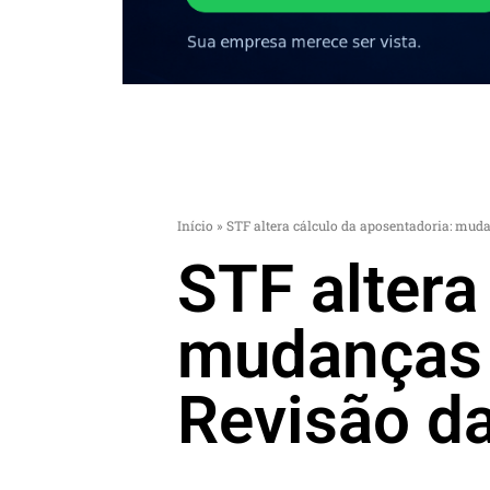
Início
»
STF altera cálculo da aposentadoria: mud
STF altera
mudanças 
Revisão d