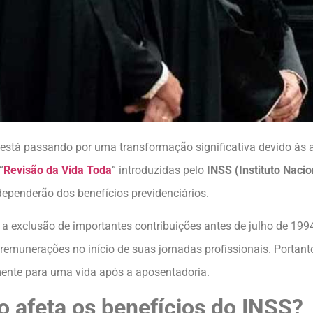
está passando por uma transformação significativa devido às 
“
Revisão da Vida Toda
” introduzidas pelo
INSS (Instituto Nacio
ependerão dos benefícios previdenciários.
xclusão de importantes contribuições antes de julho de 1994.
remunerações no início de suas jornadas profissionais. Portant
ente para uma vida após a aposentadoria.
 afeta os benefícios do INSS?