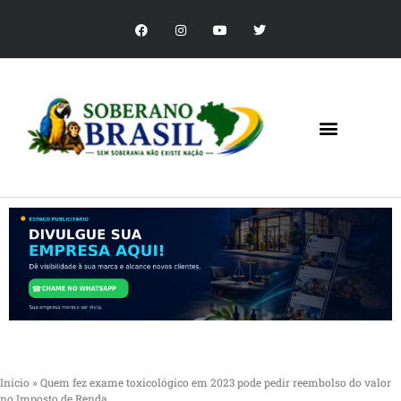
Início
»
Quem fez exame toxicológico em 2023 pode pedir reembolso do valor
no Imposto de Renda