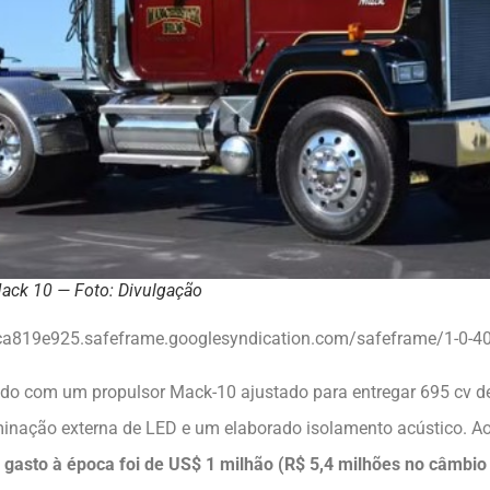
ack 10 — Foto: Divulgação
ca819e925.safeframe.googlesyndication.com/safeframe/1-0-40
ado com um propulsor Mack-10 ajustado para entregar 695 cv d
inação externa de LED e um elaborado isolamento acústico. Ao t
r gasto à época foi de US$ 1 milhão (R$ 5,4 milhões no câmbio 