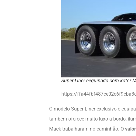
Super-Liner éequipado com kotor M
https://ffa44fbf487ce02c6f9cba3
O modelo Super-Liner exclusivo é equip
também oferece muito luxo a bordo, ilum
Mack trabalharam no caminhão. O
valo