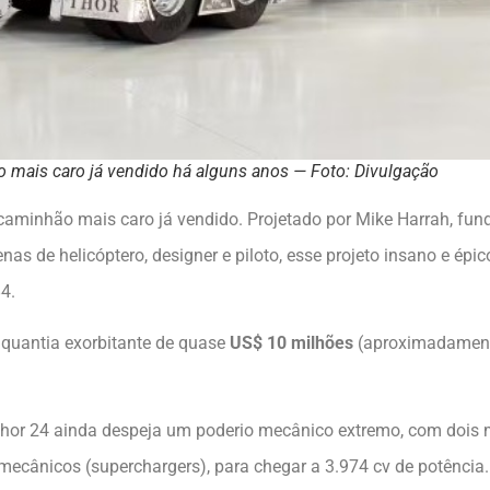
o mais caro já vendido há alguns anos — Foto: Divulgação
caminhão mais caro já vendido. Projetado por Mike Harrah, fund
as de helicóptero, designer e piloto, esse projeto insano e é
4.
 quantia exorbitante de quase
US$ 10 milhões
(aproximadament
or 24 ainda despeja um poderio mecânico extremo, com dois m
ecânicos (superchargers), para chegar a 3.974 cv de potência