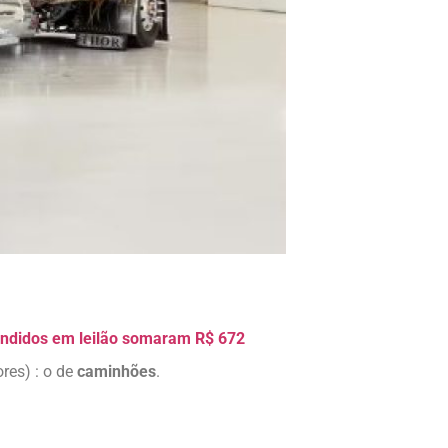
endidos em leilão somaram R$ 672
res) : o de
caminhões
.