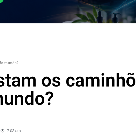
 do mundo?
stam os caminhõ
mundo?
7:03 am