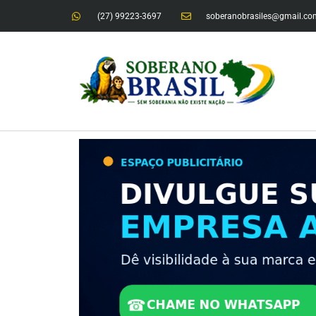
(27) 99223-3697
soberanobrasiles@gmail.co