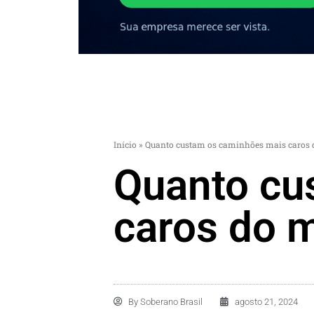
Início
»
Quanto custam os caminhões mais caros
Quanto cu
caros do 
By
Soberano Brasil
agosto 21, 2024