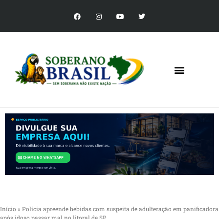
Início
»
Polícia apreende bebidas com suspeita de adulteração em panificadora
após idoso passar mal no litoral de SP