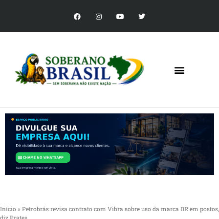
Início
»
Petrobrás revisa contrato com Vibra sobre uso da marca BR em postos,
diz Prates