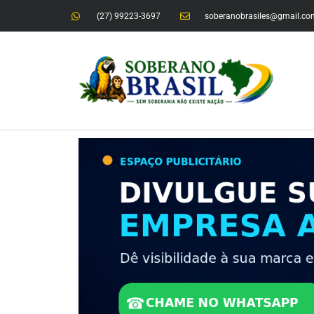
(27) 99223-3697
soberanobrasiles@gmail.co