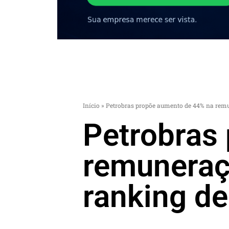
Início
»
Petrobras propõe aumento de 44% na remune
Petrobras
remuneraçã
ranking de