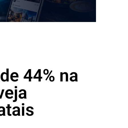
 de 44% na
veja
atais