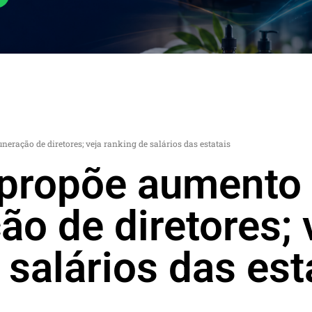
ração de diretores; veja ranking de salários das estatais
 propõe aumento
o de diretores; 
 salários das est