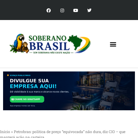
Início
»
Petrobras: política de preço “equivocada” não dura, diz CIO – que
manterá ação na carteira