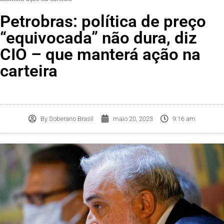
Petrobras: política de preço
“equivocada” não dura, diz
CIO – que manterá ação na
carteira
By
Soberano Brasil
maio 20, 2023
9:16 am