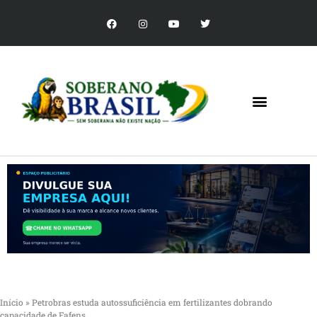
Início
»
Petrobras estuda autossuficiência em fertilizantes dobrando
capacidade de Fafens