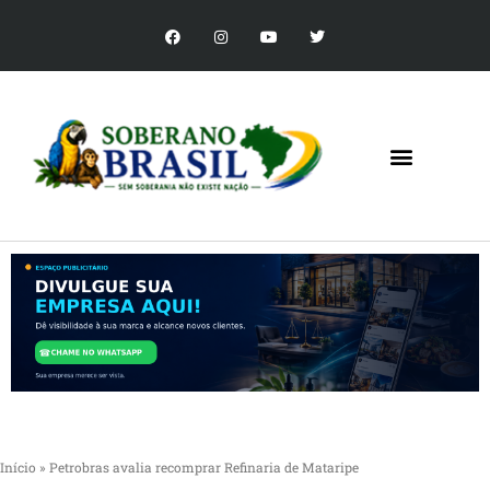
Início
»
Petrobras avalia recomprar Refinaria de Mataripe