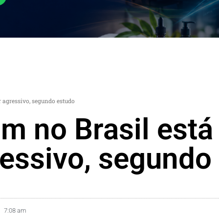
r agressivo, segundo estudo
 no Brasil está 
ressivo, segundo
7:08 am