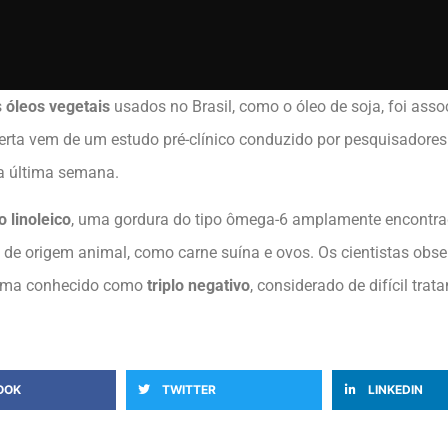
s
óleos vegetais
usados no Brasil, como o óleo de soja, foi ass
ta vem de um estudo pré-clínico conduzido por pesquisadores d
 última semana.
o linoleico
, uma gordura do tipo ômega-6 amplamente encontra
de origem animal, como carne suína e ovos. Os cientistas obs
mama conhecido como
triplo negativo
, considerado de difícil tra
OOK
TWITTER
LINKEDIN