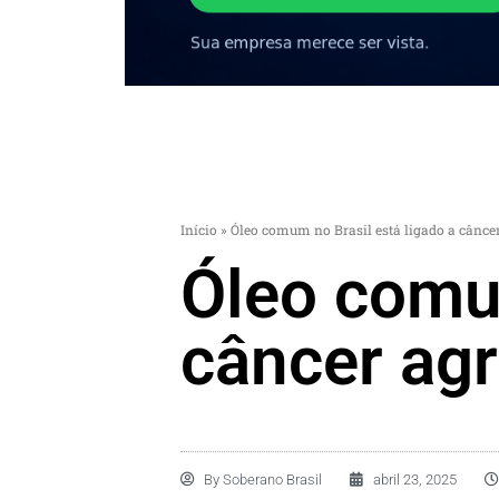
Início
»
Óleo comum no Brasil está ligado a cânce
Óleo comum
câncer ag
By
Soberano Brasil
abril 23, 2025