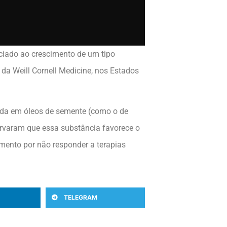
ociado ao crescimento de um tipo
a Weill Cornell Medicine, nos Estados
da em óleos de semente (como o de
ervaram que essa substância favorece o
tamento por não responder a terapias
TELEGRAM