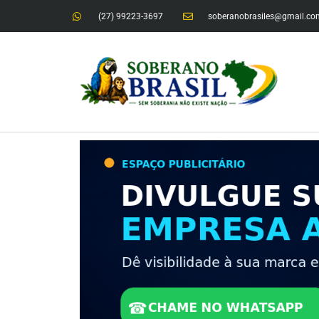
(27) 99223-3697
soberanobrasiles@gmail.co