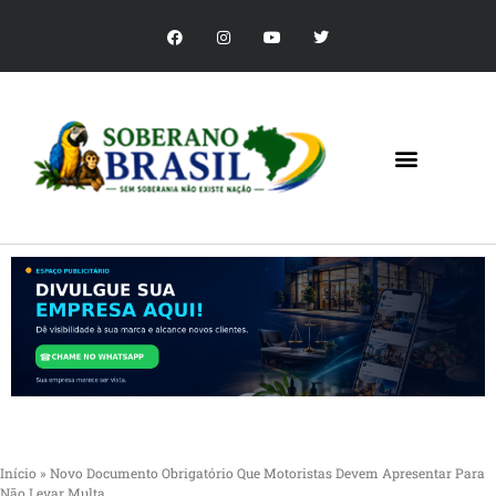
Início
»
Novo Documento Obrigatório Que Motoristas Devem Apresentar Para
Não Levar Multa