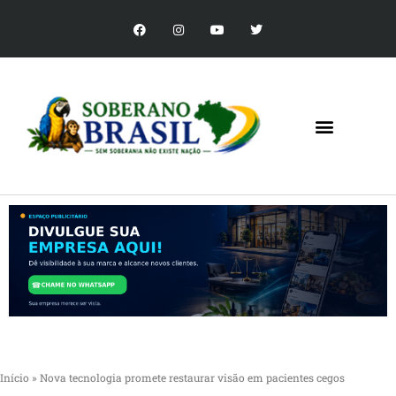
Início
»
Nova tecnologia promete restaurar visão em pacientes cegos