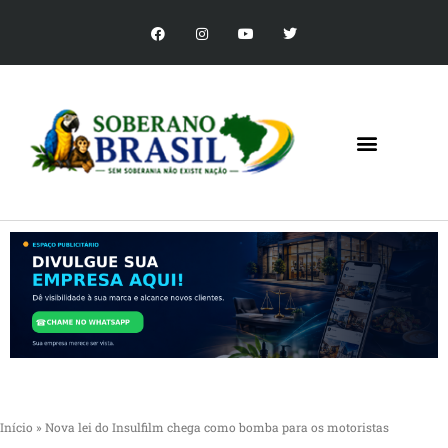
Início
»
Nova lei do Insulfilm chega como bomba para os motoristas