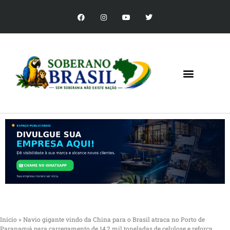
Início
»
Navio gigante vindo da China para o Brasil atraca no Porto de
Paranaguá para carregamento de 14,2 mil toneladas de celulose e reforça