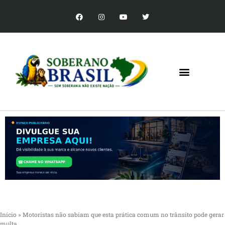
Início
»
Motoristas não sabiam que esta prática comum no trânsito pode gerar
multa