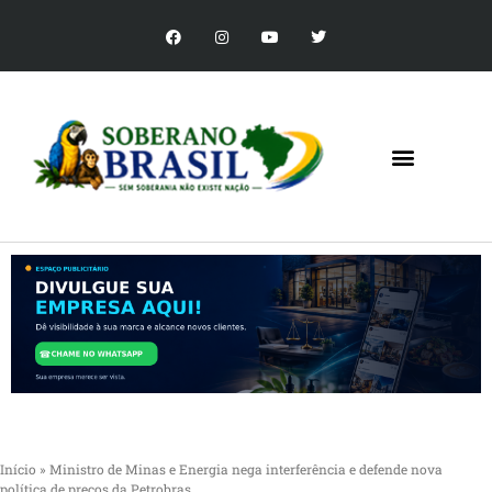
Início
»
Ministro de Minas e Energia nega interferência e defende nova
política de preços da Petrobras