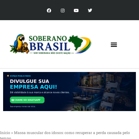
Início
»
Massa muscular dos idosos: como recuperar a perda causada pelo
tempo