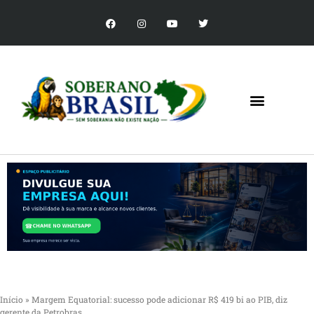
Início
»
Margem Equatorial: sucesso pode adicionar R$ 419 bi ao PIB, diz
gerente da Petrobras