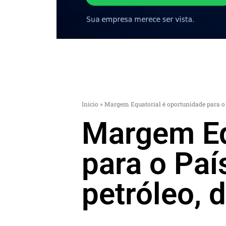
Início
»
Margem Equatorial é oportunidade para o P
Margem Eq
para o Paí
petróleo, 