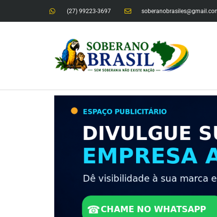
(27) 99223-3697
soberanobrasiles@gmail.co