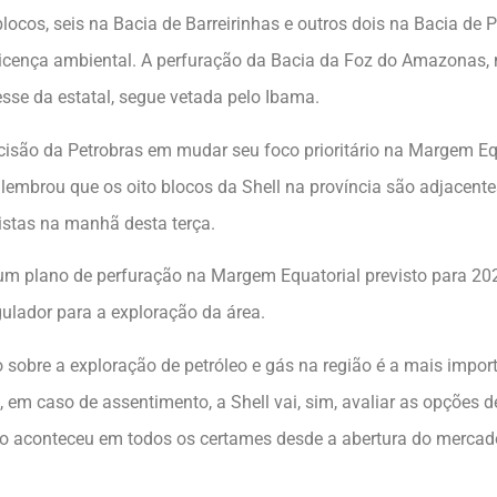
ocos, seis na Bacia de Barreirinhas e outros dois na Bacia de Po
licença ambiental. A perfuração da Bacia da Foz do Amazonas, m
esse da estatal, segue vetada pelo Ibama.
decisão da Petrobras em mudar seu foco prioritário na Margem E
 lembrou que os oito blocos da Shell na província são adjacen
listas na manhã desta terça.
nhum plano de perfuração na Margem Equatorial previsto para 
gulador para a exploração da área.
o sobre a exploração de petróleo e gás na região é a mais impo
, em caso de assentimento, a Shell vai, sim, avaliar as opções d
como aconteceu em todos os certames desde a abertura do mercad