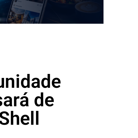
unidade
sará de
Shell