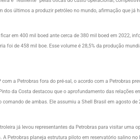
leira é “resiliente” pelas óticas do custo operacional, competit
um dos últimos a produzir petróleo no mundo, afirmação que já 
ficar em 400 mil boed ante cerca de 380 mil boed em 2022, info
ia foi de 458 mil boe. Esse volume é 28,5% da produção mundial
com a Petrobras fora do pré-sal, o acordo com a Petrobras pre
Pinto da Costa destacou que o aprofundamento das relações ent
 no comando de ambas. Ele assumiu a Shell Brasil em agosto de 2
etroleira já levou representantes da Petrobras para visitar uma
A Petrobras planeja estrutura piloto em reservatório salino no l