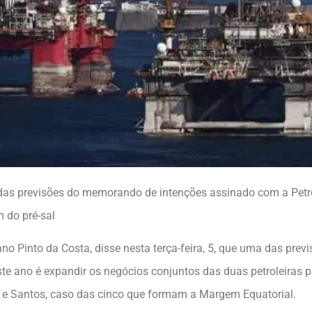
 das previsões do memorando de intenções assinado com a Petr
m do pré-sal
tiano Pinto da Costa, disse nesta terça-feira, 5, que uma das p
 ano é expandir os negócios conjuntos das duas petroleiras pa
e Santos, caso das cinco que formam a Margem Equatorial.