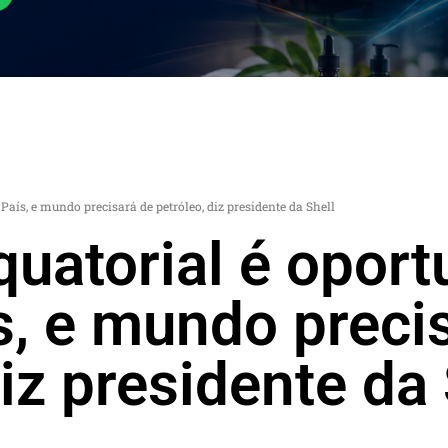
aís, e mundo precisará de petróleo, diz presidente da Shell
uatorial é oport
s, e mundo preci
diz presidente da 