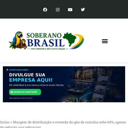
Início
»
Margem de distribuição e revenda do gás de cozinha sobe 69%, apesar
de redução nas refinarias