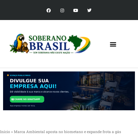
Início
»
Marca Ambiental aposta no biometano e expande frota a gás