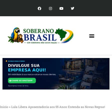
Início
»
Lula Libera Aposentadoria aos 55 Anos: Entenda as Novas Regras!