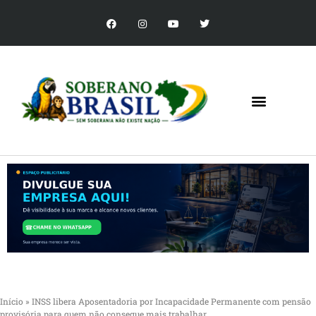
Início
»
INSS libera Aposentadoria por Incapacidade Permanente com pensão
provisória para quem não consegue mais trabalhar