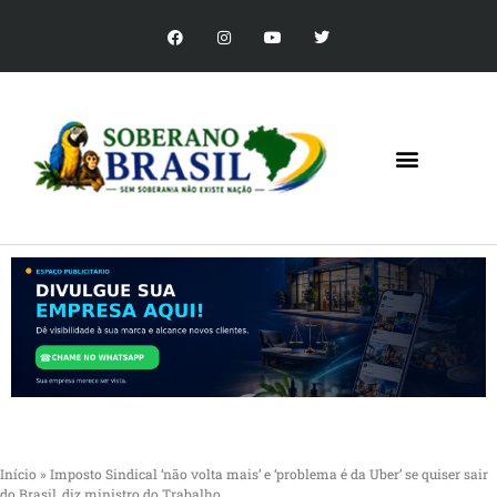
Início
»
Imposto Sindical ‘não volta mais’ e ‘problema é da Uber’ se quiser sair
do Brasil, diz ministro do Trabalho