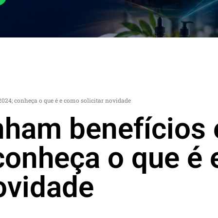
024; conheça o que é e como solicitar novidade
nham benefícios 
conheça o que é
novidade