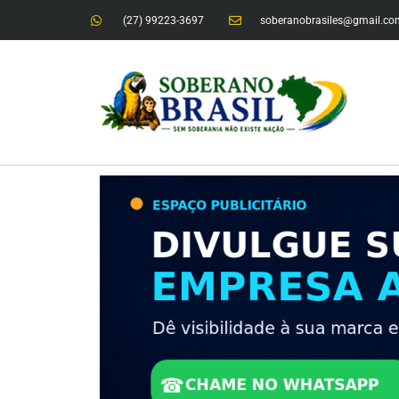
(27) 99223-3697
soberanobrasiles@gmail.co