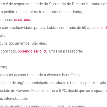
o é de responsabilidade da Secretaria de Direitos Humanos da
r um pedido online por meio do portal da cidadania;
 acessos
neste link
;
o com exclusividade para cidadãos com mais de 60 anos e
rend
ita;
alguns documentos. São eles:
l com foto,
podendo ser o RG
, CNH ou passaporte;
nto;
a a ter acesso facilitado a diversos benefícios;
e espera de órgãos municipais, estaduais e federais, por exemplo;
ciais do Governo Federal, como o BPC, desde que se enquadre n
 interestaduais;
ação de emitir ao menos dois bilhetes por viagens;