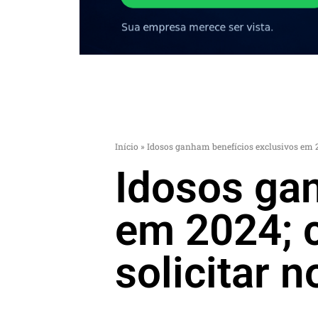
Início
»
Idosos ganham benefícios exclusivos em 2
Idosos ga
em 2024; 
solicitar 