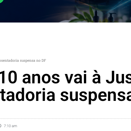
aposentadoria suspensa no DF
10 anos vai à Ju
ntadoria suspens
7:10 am