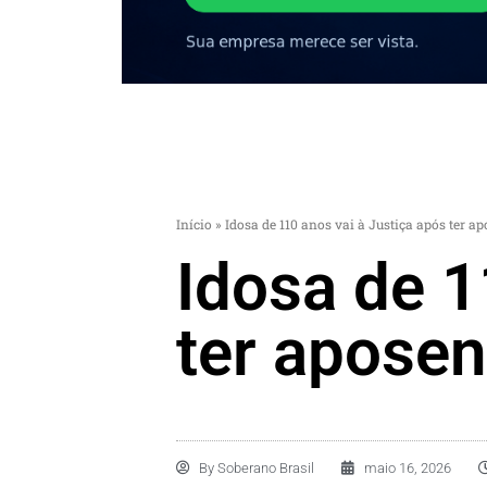
Início
»
Idosa de 110 anos vai à Justiça após ter 
Idosa de 1
ter apose
By
Soberano Brasil
maio 16, 2026