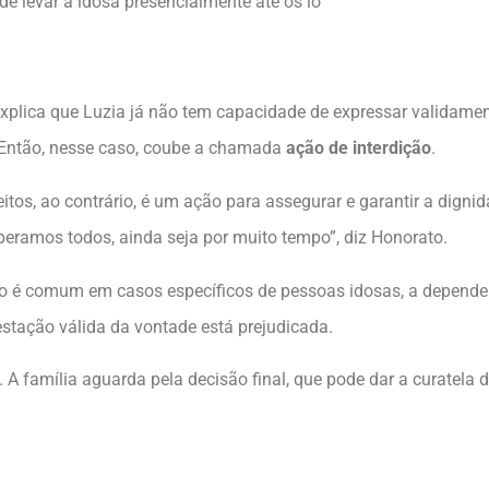
de levar a idosa presencialmente até os lo
xplica que Luzia já não tem capacidade de expressar validamen
Então, nesse caso, coube a chamada
ação de interdição
.
itos, ao contrário, é um ação para assegurar e garantir a dign
speramos todos, ainda seja por muito tempo”, diz Honorato.
o é comum em casos específicos de pessoas idosas, a depender 
stação válida da vontade está prejudicada.
A família aguarda pela decisão final, que pode dar a curatela d