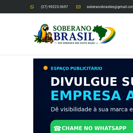
(27) 99223-3697
soberanobrasiles@gmail.co