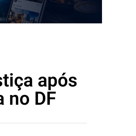
stiça após
a no DF