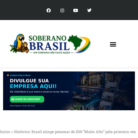
Início
»
Histórico: Brasil atinge patamar de IDH “Muito Alto” pela primeira vez