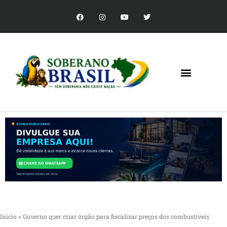
Início
»
Governo quer criar órgão para fiscalizar preços dos combustíveis