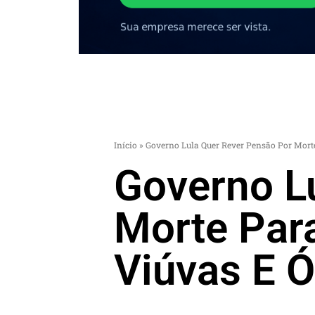
Início
»
Governo Lula Quer Rever Pensão Por Mort
Governo L
Morte Par
Viúvas E Ó