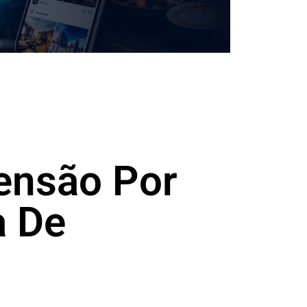
ensão Por
a De