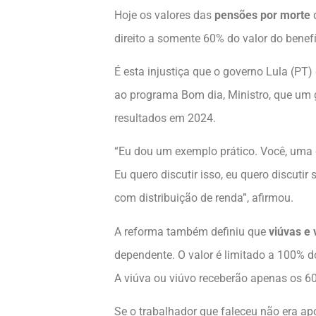
Hoje os valores das
pensões por morte
d
direito a somente 60% do valor do benefí
É esta injustiça que o governo Lula (PT) 
ao programa Bom dia, Ministro, que um g
resultados em 2024.
“Eu dou um exemplo prático. Você, uma d
Eu quero discutir isso, eu quero discuti
com distribuição de renda”, afirmou.
A reforma também definiu que
viúvas e
dependente. O valor é limitado a 100% do
A viúva ou viúvo receberão apenas os 60
Se o trabalhador que faleceu não era apo