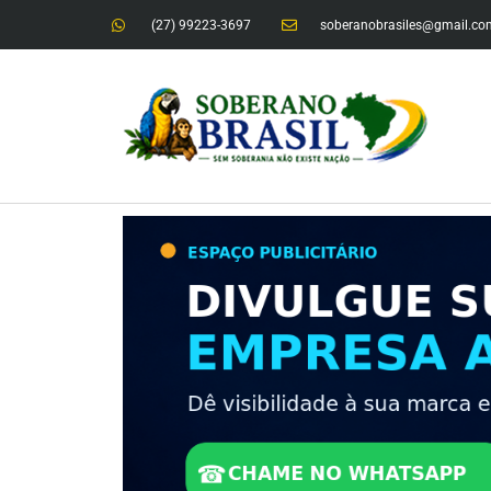
(27) 99223-3697
soberanobrasiles@gmail.co