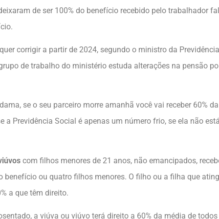
eixaram de ser 100% do benefício recebido pelo trabalhador fal
cio.
quer corrigir a partir de 2024, segundo o ministro da Previdência
rupo de trabalho do ministério estuda alterações na pensão por
ama, se o seu parceiro morre amanhã você vai receber 60% da r
r se a Previdência Social é apenas um número frio, se ela não e
 viúvos
com filhos menores de 21 anos, não emancipados, rece
 benefício ou quatro filhos menores. O filho ou a filha que atin
% a que têm direito.
sentado, a viúva ou viúvo terá direito a 60% da média de todos o