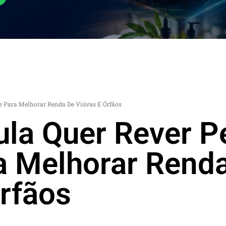
e Para Melhorar Renda De Viúvas E Órfãos
ula Quer Rever P
a Melhorar Rend
rfãos