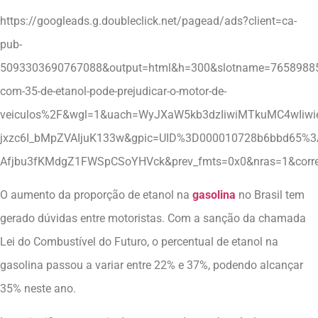
https://googleads.g.doubleclick.net/pagead/ads?client=ca-
pub-
5093303690767088&output=html&h=300&slotname=76589885
com-35-de-etanol-pode-prejudicar-o-motor-de-
veiculos%2F&wgl=1&uach=WyJXaW5kb3dzIiwiMTkuMC4wIiw
jxzc6I_bMpZVAIjuK133w&gpic=UID%3D000010728b6bbd6
Afjbu3fKMdgZ1FWSpCSoYHVck&prev_fmts=0x0&nras=1&cor
O aumento da proporção de etanol na
gasolina
no Brasil tem
gerado dúvidas entre motoristas. Com a sanção da chamada
Lei do Combustível do Futuro, o percentual de etanol na
gasolina passou a variar entre 22% e 37%, podendo alcançar
35% neste ano.