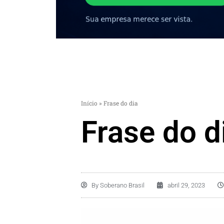
Início
»
Frase do dia
Frase do d
By
Soberano Brasil
abril 29, 2023