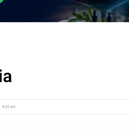
ia
8:22 am