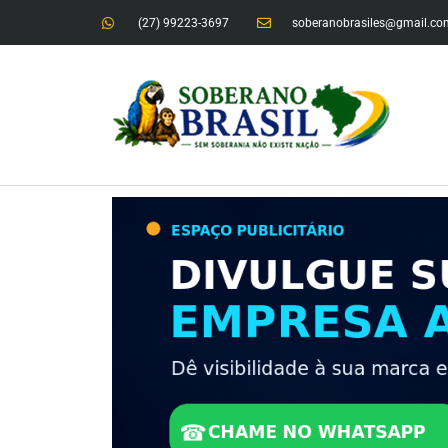
(27) 99223-3697
soberanobrasiles@gmail.co