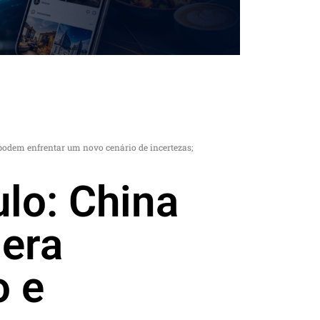
podem enfrentar um novo cenário de incertezas;
lo: China
 era
o e