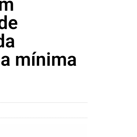
em
 de
da
ma mínima