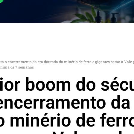
ta o encerramento da era dourada do minério de ferro e gigantes como a Vale 
ínima de 7 semanas
ior boom do sécu
encerramento da
 minério de ferr