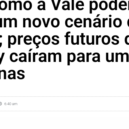
como a Vale pod
um novo cenário
; preços futuros 
 caíram para u
nas
6:40 am