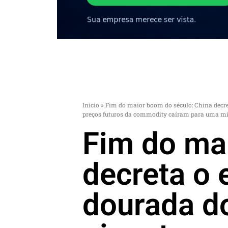
Início
»
Fim do maior boom do século: China decre
preços futuros da commodity caíram para uma m
Fim do ma
decreta o 
dourada do