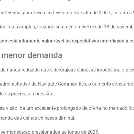
eferência para fevereiro teve uma leve alta de 0,06%, cotado a 
s mais amplas, tocando seu menor nível desde 18 de novembro
o está altamente vulnerável às expectativas em relação à e
e menor demanda
demanda reduzida nas siderúrgicas chinesas impulsiona o pe
or administrativo da Navigate Commodities, o aumento constant
do os preços sob pressão.
ssa visão: há um excedente prolongado de oferta no mercado lo
anda das usinas chinesas diminui.
os permanecerão pressionados ao longo de 2025.