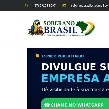
(27) 99223-3697
soberanobrasiles@gmail.co