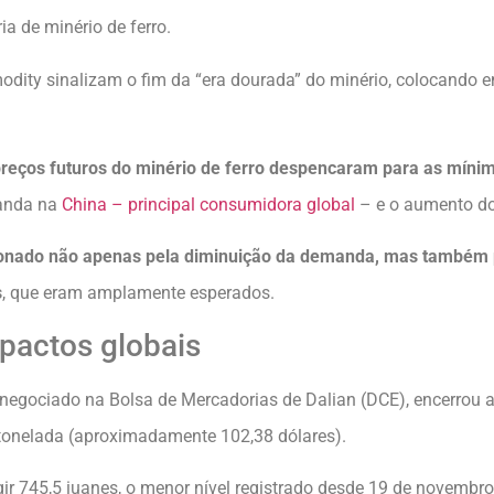
ia de minério de ferro.
dity sinalizam o fim da “era dourada” do minério, colocando 
preços futuros do minério de ferro despencaram para as mínim
manda na
China – principal consumidora global
– e o aumento do
ionado não apenas pela diminuição da demanda, mas também p
s
, que eram amplamente esperados.
pactos globais
 negociado na Bolsa de Mercadorias de Dalian (DCE), encerrou
 tonelada (aproximadamente 102,38 dólares).
gir 745,5 iuanes, o menor nível registrado desde 19 de novembr