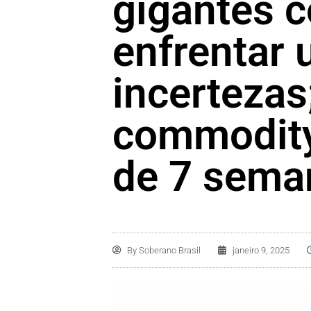
gigantes 
enfrentar 
incertezas
commodity
de 7 sema
By
Soberano Brasil
janeiro 9, 2025