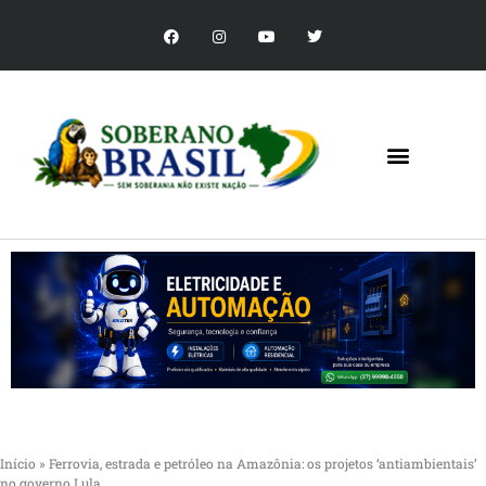
Início
»
Ferrovia, estrada e petróleo na Amazônia: os projetos ‘antiambientais’
no governo Lula