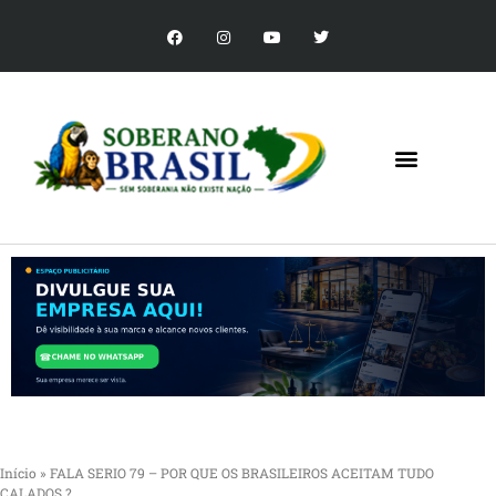
Início
»
FALA SERIO 79 – POR QUE OS BRASILEIROS ACEITAM TUDO
CALADOS ?