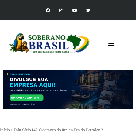
Início
»
Fala Sério 149, O começo do fim da Era do Petróleo ?