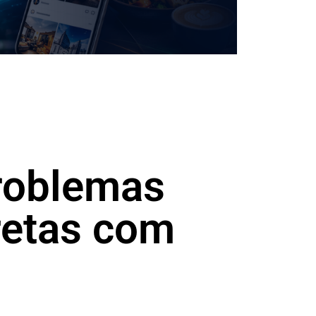
problemas
retas com