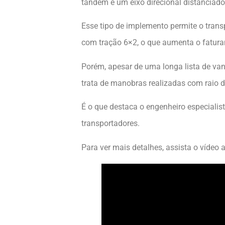
tandem e um eixo direcional distanciad
Esse tipo de implemento permite o tran
com tração 6×2, o que aumenta o fatur
Porém, apesar de uma longa lista de va
trata de manobras realizadas com raio d
É o que destaca o engenheiro especiali
transportadores.
Para ver mais detalhes, assista o vídeo 