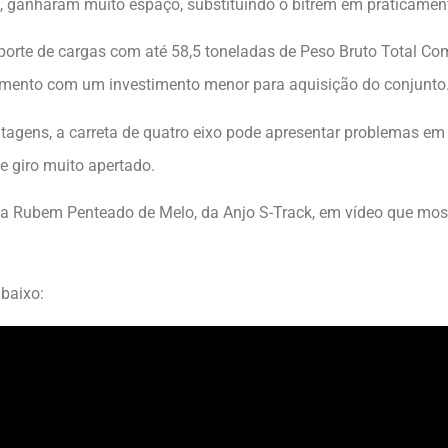
o, ganharam muito espaço, substituindo o bitrem em praticamen
sporte de cargas com até 58,5 toneladas de Peso Bruto Total C
amento com um investimento menor para aquisição do conjunto
ntagens, a carreta de quatro eixo pode apresentar problemas e
e giro muito apertado.
sta Rubem Penteado de Melo, da Anjo S-Track, em vídeo que mo
abaixo: