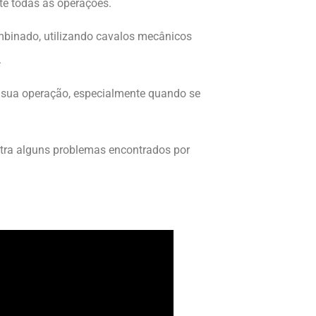
te todas as operações.
ombinado, utilizando cavalos mecânicos
.
m sua operação, especialmente quando se
stra alguns problemas encontrados por