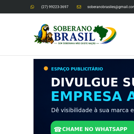
(27) 99223-3697
soberanobrasiles@gmail.co