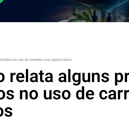
trados no uso de carretas com quatro eixos
 relata alguns 
os no uso de car
os