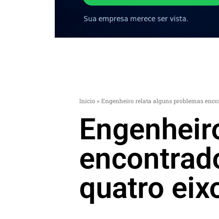
Início
»
Engenheiro relata alguns problemas encon
Engenheiro
encontrad
quatro eix