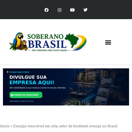
Início
»
Energia renovável em alta; setor de biodiesel avança no Brasil