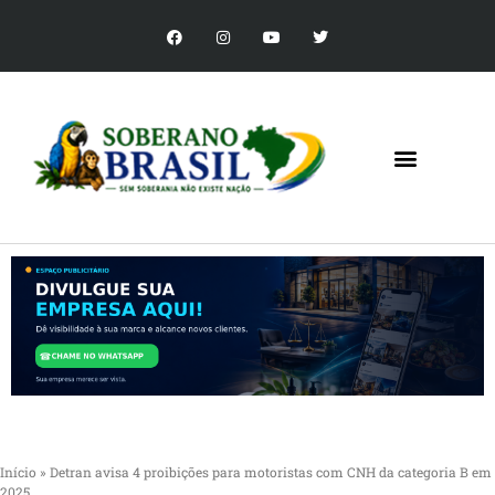
Início
»
Detran avisa 4 proibições para motoristas com CNH da categoria B em
2025