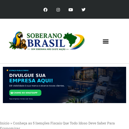
Início
»
Conheça as 5 Isenções Fiscais Que Todo Idoso Deve Saber Para
Economizar