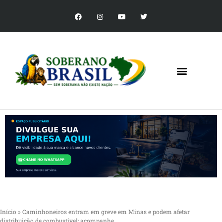
Início
»
Caminhoneiros entram em greve em Minas e podem afetar
distribuição de combustível; acompanhe