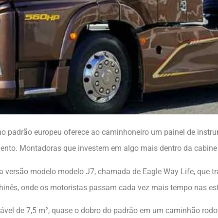
no padrão europeu oferece ao caminhoneiro um painel de instr
nto. Montadoras que investem em algo mais dentro da cabine
a versão modelo modelo J7, chamada de Eagle Way Life, que t
hinês, onde os motoristas passam cada vez mais tempo nas es
tável de 7,5 m², quase o dobro do padrão em um caminhão rodov