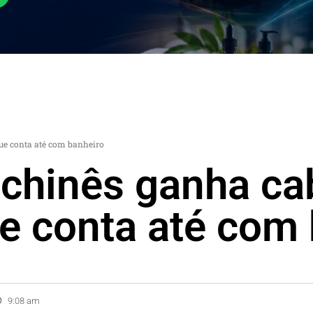
ue conta até com banheiro
chinês ganha ca
e conta até com
9:08 am