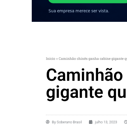
Início
»
Caminhão chinês ganha cabine gigante q
Caminhão 
gigante qu
By
Soberano Brasil
julho 13, 2023