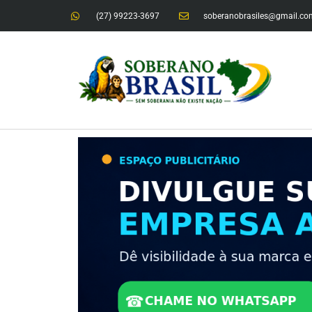
(27) 99223-3697
soberanobrasiles@gmail.co