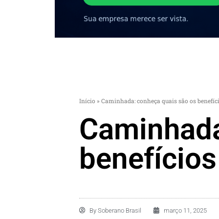
Início
»
Caminhada: conheça quais são os benefício
Caminhada
benefícios
By
Soberano Brasil
março 11, 2025