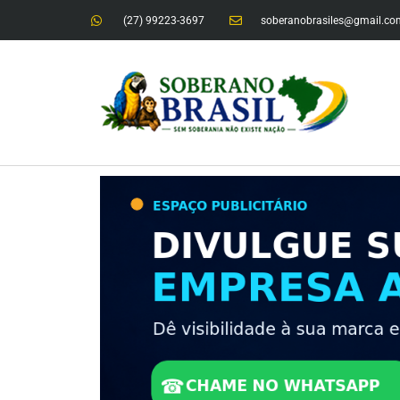
(27) 99223-3697
soberanobrasiles@gmail.co