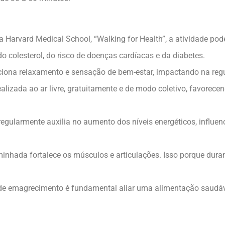
a Harvard Medical School, “Walking for Health”, a atividade pod
do colesterol, do risco de doenças cardíacas e da diabetes.
iona relaxamento e sensação de bem-estar, impactando na re
realizada ao ar livre, gratuitamente e de modo coletivo, favorece
egularmente auxilia no aumento dos níveis energéticos, influe
inhada fortalece os músculos e articulações. Isso porque duran
de emagrecimento é fundamental aliar uma alimentação saudáv