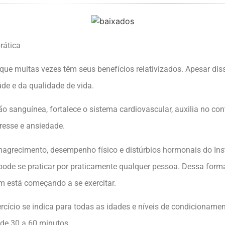
rática
ue muitas vezes têm seus benefícios relativizados. Apesar disso
de e da qualidade de vida.
ão sanguínea, fortalece o sistema cardiovascular, auxilia no co
tresse e ansiedade.
agrecimento, desempenho físico e distúrbios hormonais do Insti
ode se praticar por praticamente qualquer pessoa. Dessa forma,
m está começando a se exercitar.
ercício se indica para todas as idades e níveis de condicionamen
 de 30 a 60 minutos.