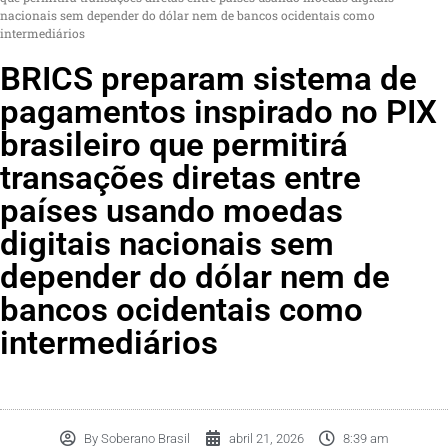
nacionais sem depender do dólar nem de bancos ocidentais como
intermediários
BRICS preparam sistema de
pagamentos inspirado no PIX
brasileiro que permitirá
transações diretas entre
países usando moedas
digitais nacionais sem
depender do dólar nem de
bancos ocidentais como
intermediários
By
Soberano Brasil
abril 21, 2026
8:39 am