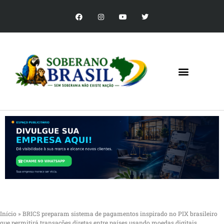
Início
»
BRICS preparam sistema de pagamentos inspirado no PIX brasileiro
que permitirá transações diretas entre países usando moedas digitais