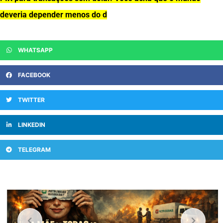
deveria depender menos do d
WHATSAPP
FACEBOOK
TWITTER
LINKEDIN
TELEGRAM