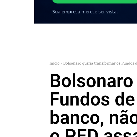
Início
»
Bolsonaro queria transformar os Fundos d
Bolsonaro 
Fundos de
banco, não
o PED ass