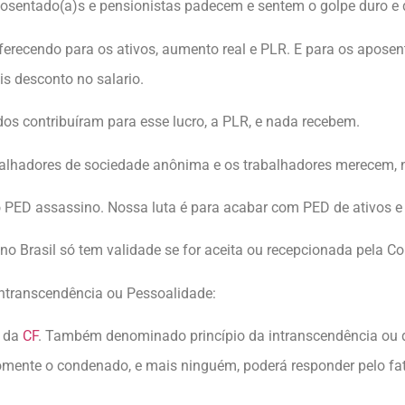
posentado(a)s e pensionistas padecem e sentem o golpe duro e d
erecendo para os ativos, aumento real e PLR. E para os apos
s desconto no salario.
 contribuíram para esse lucro, a PLR, e nada recebem.
abalhadores de sociedade anônima e os trabalhadores merecem, n
PED assassino. Nossa luta é para acabar com PED de ativos e
o Brasil só tem validade se for aceita ou recepcionada pela Co
 Intranscendência ou Pessoalidade:
da
CF
. Também denominado princípio da intranscendência ou d
omente o condenado, e mais ninguém, poderá responder pelo fat