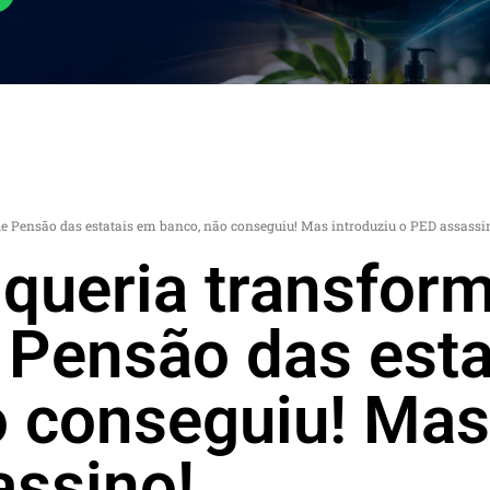
e Pensão das estatais em banco, não conseguiu! Mas introduziu o PED assassi
queria transform
 Pensão das esta
 conseguiu! Mas
assino!