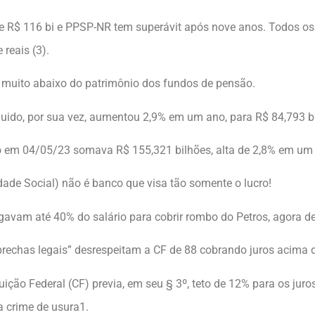
e R$ 116 bi e PPSP-NR tem superávit após nove anos. Todos o
reais (3).
o muito abaixo do patrimônio dos fundos de pensão.
quido, por sua vez, aumentou 2,9% em um ano, para R$ 84,793 bi
o em 04/05/23 somava R$ 155,321 bilhões, alta de 2,8% em um
ade Social) não é banco que visa tão somente o lucro!
avam até 40% do salário para cobrir rombo do Petros, agora de f
brechas legais” desrespeitam a CF de 88 cobrando juros acima d
uição Federal (CF) previa, em seu § 3º, teto de 12% para os juro
a crime de usura1.