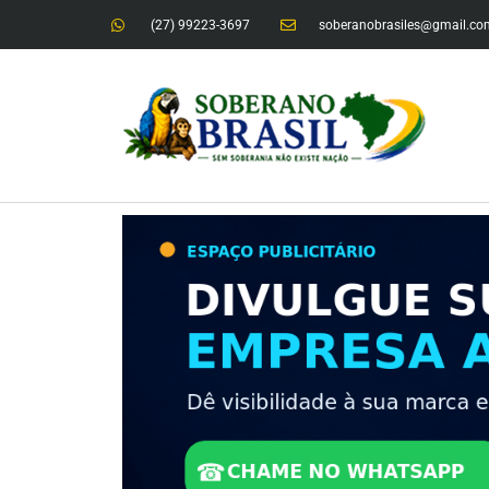
(27) 99223-3697
soberanobrasiles@gmail.co